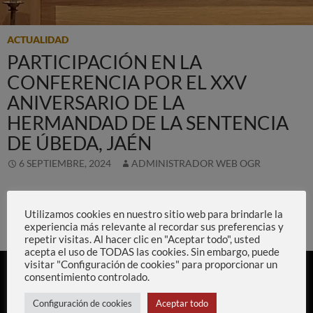
ACTUALIDAD
PARTICIPACIÓN EN LA
CONFERENCIA POR EL XXV
ANIVERSARIO DE LA
HERMANDAD DE LA SENTENCIA
DE ÚBEDA, JAÉN
6 SEPTIEMBRE, 2024
ADMINISTRADOR WEB OGR
Participación en la conferencia por el XXV Anive
Seguir leyendo
→
Utilizamos cookies en nuestro sitio web para brindarle la
experiencia más relevante al recordar sus preferencias y
repetir visitas. Al hacer clic en "Aceptar todo", usted
acepta el uso de TODAS las cookies. Sin embargo, puede
visitar "Configuración de cookies" para proporcionar un
consentimiento controlado.
Configuración de cookies
Aceptar todo