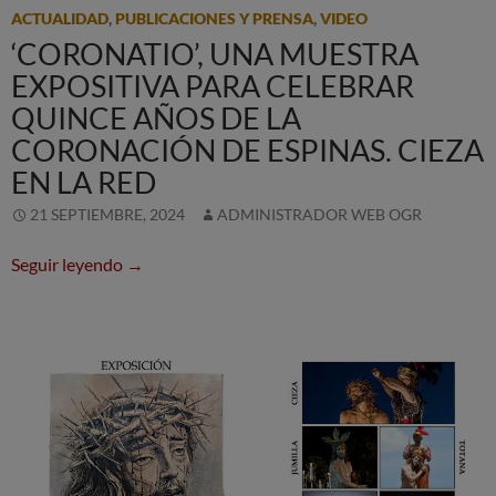
ACTUALIDAD
,
PUBLICACIONES Y PRENSA
,
VIDEO
‘CORONATIO’, UNA MUESTRA
EXPOSITIVA PARA CELEBRAR
QUINCE AÑOS DE LA
CORONACIÓN DE ESPINAS. CIEZA
EN LA RED
21 SEPTIEMBRE, 2024
ADMINISTRADOR WEB OGR
‘Coronatio’, una muestra expositiva para celebr
Seguir leyendo
→