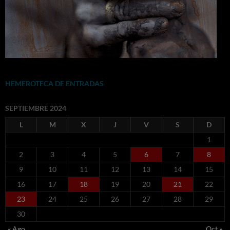
HEMEROTECA DE ENTRADAS
SEPTIEMBRE 2024
L
M
X
J
V
S
D
1
2
3
4
5
6
7
8
9
10
11
12
13
14
15
16
17
18
19
20
21
22
23
24
25
26
27
28
29
30
« Ago
Oct »