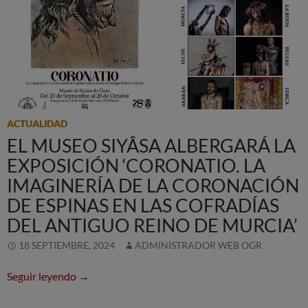
ACTUALIDAD
EL MUSEO SIYÂSA ALBERGARÁ LA
EXPOSICIÓN ‘CORONATIO. LA
IMAGINERÍA DE LA CORONACIÓN
DE ESPINAS EN LAS COFRADÍAS
DEL ANTIGUO REINO DE MURCIA’
18 SEPTIEMBRE, 2024
ADMINISTRADOR WEB OGR
El Museo Siyâsa albergará la exposición ‘Coronati
Seguir leyendo
→