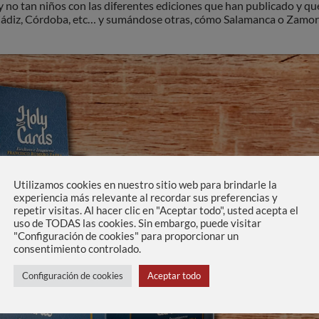
 y no tan niños con las diferentes ediciones que han publicado y qu
ádiz, Córdoba, etc… y sumándose otras, cómo Salamanca o Zamor
Utilizamos cookies en nuestro sitio web para brindarle la
experiencia más relevante al recordar sus preferencias y
repetir visitas. Al hacer clic en "Aceptar todo", usted acepta el
uso de TODAS las cookies. Sin embargo, puede visitar
"Configuración de cookies" para proporcionar un
consentimiento controlado.
Configuración de cookies
Aceptar todo