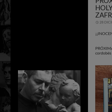
PRÓX
HOLY
ZAF
28 DIC
¡¡INOCEN
PRÓXIMAME
cordobés