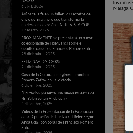
Devesa
los niños
6 abril, 2026
Málaga, C
Así nace la fe en un taller: los secretos del
oficio de imaginero que transforma la
madera en devoción. ENTREVISTA COPE
12 marzo, 2026
PRÓXIMAMENTE se presentará un nuevo
coleccionable de HolyCards sobre el
escultor cordobés Francisco Romero Zafra
28 diciembre, 2025
FELIZ NAVIDAD 2025
21 diciembre, 2025
Casa de la Cultura «Imaginero Francisco
Romero Zafra» en La Victoria
6 diciembre, 2025
Diputación presenta una nueva muestra de
«El Belén según Andalucía»
4 diciembre, 2025
Videos de la Presentación de la Exposición
de la Diputación de Huelva «El Belén según
Andalucía» con obras de Francisco Romero
Zafra
4 diciembre, 2025