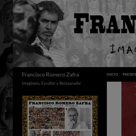
Saltar
al
contenido
Buscar
Francisco Romero Zafra
INICIO
PRESE
Imaginero, Escultor y Restaurador