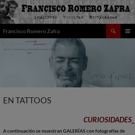
Saltar
al
contenido
Buscar
Francisco Romero Zafra
MENÚ
PRINCI
EN TATTOOS
CURIOSIDADES
_
A continuación se muestran GALERÍAS con fotografías de