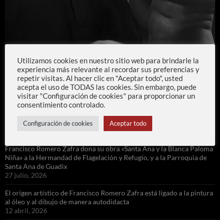
Utilizamos cookies en nuestro sitio web para brindarle la
experiencia más relevante al recordar sus preferencias y
repetir visitas. Al hacer clic en "Aceptar todo", usted
ENTRADAS RECIENTES
acepta el uso de TODAS las cookies. Sin embargo, puede
visitar "Configuración de cookies" para proporcionar un
Añadida, al apartado de OBRA, una réplica de 50 cm del año 1993
consentimiento controlado.
que Francisco Romero Zafra realizó de La Amargura de la Rambla
para la Hermandad
Configuración de cookies
Aceptar todo
31 julio, 2026
Francisco Romero Zafra dona su obra «Santa Ana y la Blanca Paloma
Niña» a la Hermandad de Flagelación y Refugio, y a la Parroquia de
Santa Ana de Guadix
27 julio, 2026
El origen artístico de Francisco Romero Zafra está ligado a la pintura
al óleo y al dibujo de manera autodidacta
12 abril, 2026