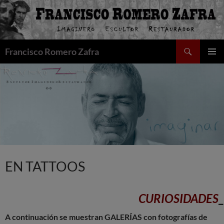
Saltar
al
contenido
Buscar
Francisco Romero Zafra
MENÚ
PRINCI
EN TATTOOS
CURIOSIDADES
_
A continuación se muestran GALERÍAS con fotografías de