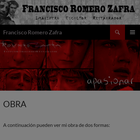
Saltar
al
contenido
Buscar
Francisco Romero Zafra
MENÚ
PRINCI
OBRA
A continuación pueden ver mi obra de dos formas: