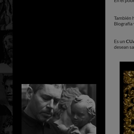
En el pod
También h
Biografía
Es un
CU
desean sa