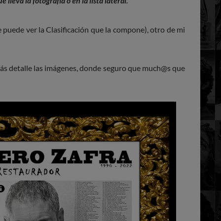
 lleva la fotografía o en la lista lateral.
puede ver la Clasificación que la compone), otro de mi
más detalle las imágenes, donde seguro que much@s que