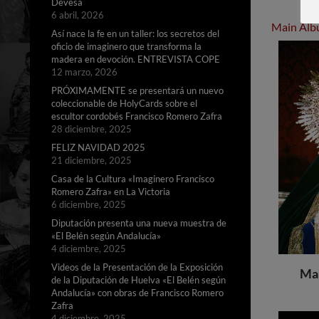
Devesa
6 abril, 2026
Main Al
Así nace la fe en un taller: los secretos del
oficio de imaginero que transforma la
madera en devoción. ENTREVISTA COPE
12 marzo, 2026
PRÓXIMAMENTE se presentará un nuevo
coleccionable de HolyCards sobre el
escultor cordobés Francisco Romero Zafra
28 diciembre, 2025
FELIZ NAVIDAD 2025
21 diciembre, 2025
Casa de la Cultura «Imaginero Francisco
Romero Zafra» en La Victoria
6 diciembre, 2025
Diputación presenta una nueva muestra de
«El Belén según Andalucía»
4 diciembre, 2025
Videos de la Presentación de la Exposición
Mar
de la Diputación de Huelva «El Belén según
Andalucía» con obras de Francisco Romero
Zafra
4 diciembre, 2025