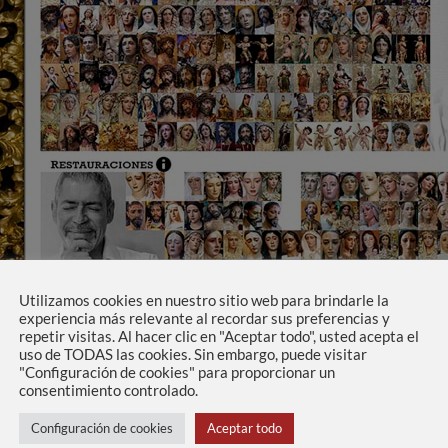
Utilizamos cookies en nuestro sitio web para brindarle la
experiencia más relevante al recordar sus preferencias y
repetir visitas. Al hacer clic en "Aceptar todo", usted acepta el
uso de TODAS las cookies. Sin embargo, puede visitar
"Configuración de cookies" para proporcionar un
consentimiento controlado.
stos álbumes donde se muestran todas las obras realizadas crono
 una obra para visualizar las fotografías con más detalle.
Configuración de cookies
Aceptar todo