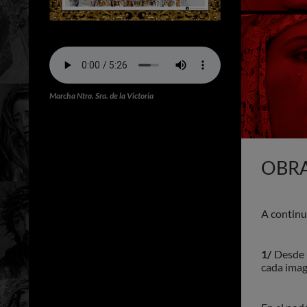
Marcha Ntra. Sra. de la Victoria
OBR
A continu
1/
Desde 
cada imag