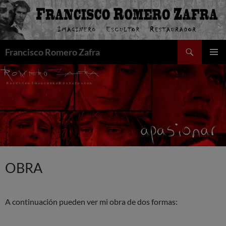
Saltar
al
contenido
Buscar
Francisco Romero Zafra
MENÚ
PRINCI
OBRA
A continuación pueden ver mi obra de dos formas: