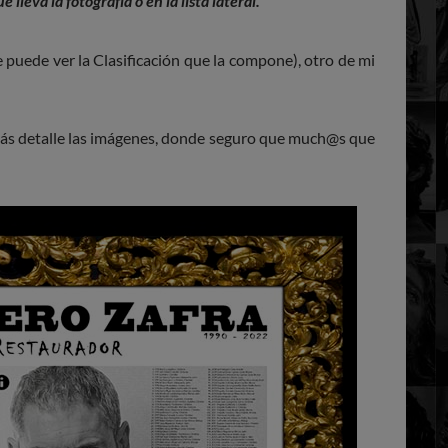
 lleva la fotografía o en la lista lateral.
puede ver la Clasificación que la compone), otro de mi
más detalle las imágenes, donde seguro que much@s que