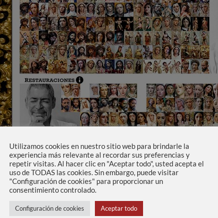
Utilizamos cookies en nuestro sitio web para brindarle la
experiencia más relevante al recordar sus preferencias y
repetir visitas. Al hacer clic en "Aceptar todo", usted acepta el
uso de TODAS las cookies. Sin embargo, puede visitar
"Configuración de cookies" para proporcionar un
consentimiento controlado.
stos álbumes donde se muestran todas las obras realizadas crono
 una obra para visualizar las fotografías con más detalle.
Configuración de cookies
Aceptar todo