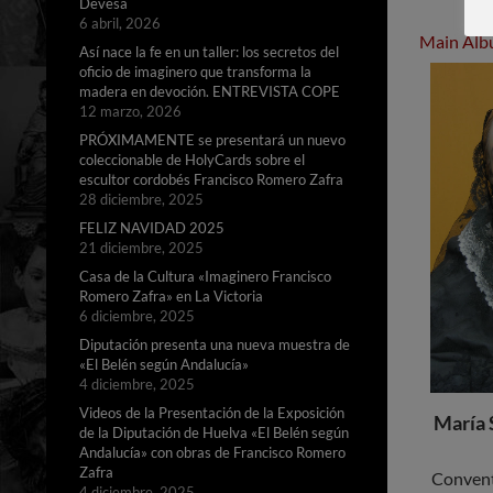
Devesa
6 abril, 2026
Main Al
Así nace la fe en un taller: los secretos del
oficio de imaginero que transforma la
madera en devoción. ENTREVISTA COPE
12 marzo, 2026
PRÓXIMAMENTE se presentará un nuevo
coleccionable de HolyCards sobre el
escultor cordobés Francisco Romero Zafra
28 diciembre, 2025
FELIZ NAVIDAD 2025
21 diciembre, 2025
Casa de la Cultura «Imaginero Francisco
Romero Zafra» en La Victoria
6 diciembre, 2025
Diputación presenta una nueva muestra de
«El Belén según Andalucía»
4 diciembre, 2025
Videos de la Presentación de la Exposición
María 
de la Diputación de Huelva «El Belén según
Andalucía» con obras de Francisco Romero
Zafra
Convent
4 diciembre, 2025