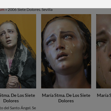
bum
» 2006 Siete Dolores. Sevilla
Stma. De Los Siete
María Stma. De Los Siete
María 
Dolores
Dolores
o del Santo Ángel. Se