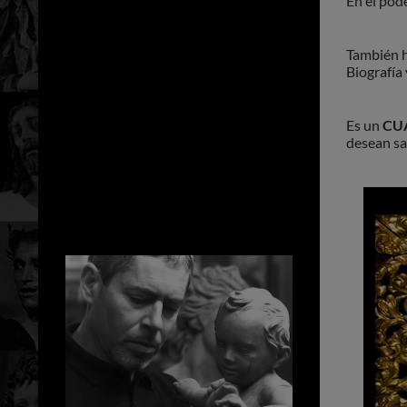
En el pod
También h
Biografía
Es un
CU
desean sa