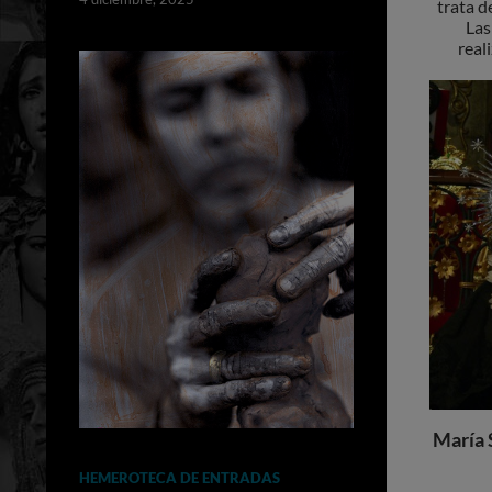
trata d
Las
real
María 
HEMEROTECA DE ENTRADAS