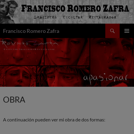
Saltar
al
contenido
Buscar
Francisco Romero Zafra
MENÚ
PRINCI
OBRA
A continuación pueden ver mi obra de dos formas: