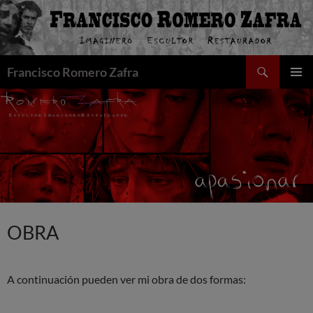
Saltar
al
contenido
Buscar
Francisco Romero Zafra
MENÚ
PRINCI
OBRA
A continuación pueden ver mi obra de dos formas: