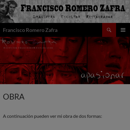
Saltar
al
contenido
Buscar
Francisco Romero Zafra
MENÚ
PRINCI
OBRA
A continuación pueden ver mi obra de dos formas: