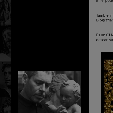
En el pod
También h
Biografía
Es un
CU
desean sa