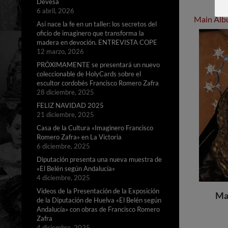
Devesa
6 abril, 2026
Main Al
Así nace la fe en un taller: los secretos del
oficio de imaginero que transforma la
madera en devoción. ENTREVISTA COPE
12 marzo, 2026
PRÓXIMAMENTE se presentará un nuevo
coleccionable de HolyCards sobre el
escultor cordobés Francisco Romero Zafra
28 diciembre, 2025
FELIZ NAVIDAD 2025
21 diciembre, 2025
Casa de la Cultura «Imaginero Francisco
Romero Zafra» en La Victoria
6 diciembre, 2025
Diputación presenta una nueva muestra de
«El Belén según Andalucía»
4 diciembre, 2025
Videos de la Presentación de la Exposición
Mar
de la Diputación de Huelva «El Belén según
Andalucía» con obras de Francisco Romero
Zafra
4 diciembre, 2025