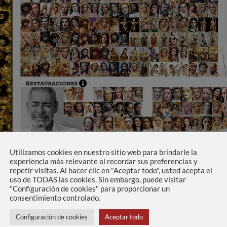
Utilizamos cookies en nuestro sitio web para brindarle la
experiencia más relevante al recordar sus preferencias y
repetir visitas. Al hacer clic en "Aceptar todo", usted acepta el
uso de TODAS las cookies. Sin embargo, puede visitar
"Configuración de cookies" para proporcionar un
consentimiento controlado.
stos álbumes donde se muestran todas las obras realizadas crono
 una obra para visualizar las fotografías con más detalle.
Configuración de cookies
Aceptar todo