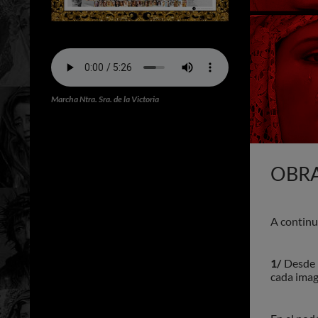
Marcha Ntra. Sra. de la Victoria
OBR
A continu
1/
Desde 
cada imag