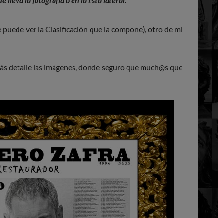
 lleva la fotografía o en la lista lateral.
puede ver la Clasificación que la compone), otro de mi
más detalle las imágenes, donde seguro que much@s que