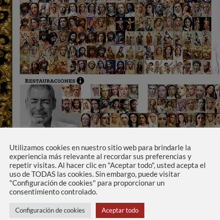
Utilizamos cookies en nuestro sitio web para brindarle la
experiencia más relevante al recordar sus preferencias y
repetir visitas. Al hacer clic en "Aceptar todo", usted acepta el
uso de TODAS las cookies. Sin embargo, puede visitar
"Configuración de cookies" para proporcionar un
consentimiento controlado.
stos álbumes donde se muestran todas las obras realizadas crono
 una obra para visualizar las fotografías con más detalle.
Configuración de cookies
Aceptar todo