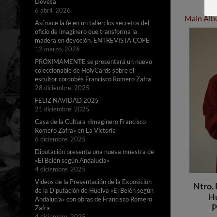
Devesa
6 abril, 2026
Main Al
Así nace la fe en un taller: los secretos del
oficio de imaginero que transforma la
madera en devoción. ENTREVISTA COPE
12 marzo, 2026
PRÓXIMAMENTE se presentará un nuevo
coleccionable de HolyCards sobre el
escultor cordobés Francisco Romero Zafra
28 diciembre, 2025
FELIZ NAVIDAD 2025
21 diciembre, 2025
Casa de la Cultura «Imaginero Francisco
Romero Zafra» en La Victoria
6 diciembre, 2025
Diputación presenta una nueva muestra de
«El Belén según Andalucía»
4 diciembre, 2025
Videos de la Presentación de la Exposición
Ntro. 
de la Diputación de Huelva «El Belén según
Hu
Andalucía» con obras de Francisco Romero
P
Zafra
4 diciembre, 2025