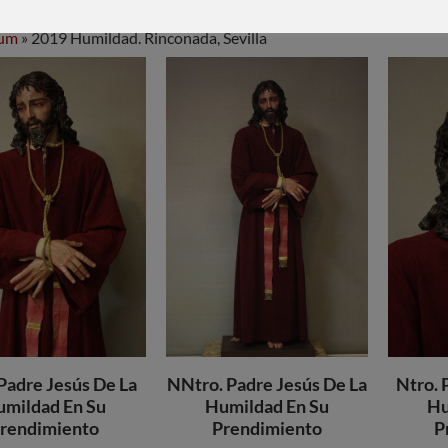
bum
» 2019 Humildad. Rinconada, Sevilla
Padre Jesús De La
NNtro. Padre Jesús De La
Ntro. 
mildad En Su
Humildad En Su
Hu
rendimiento
Prendimiento
P