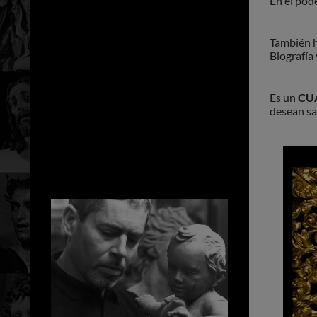
En el pod
También h
Biografía
Es un
CU
desean sa