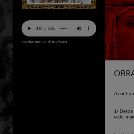
Marcha Ntra. Sra. de la Victoria
OBR
A continu
1/
Desde 
cada imag