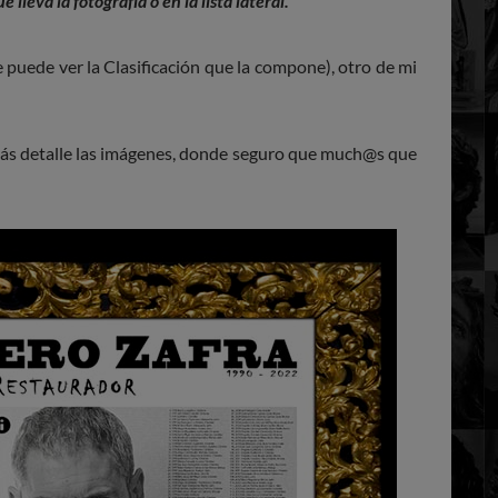
 lleva la fotografía o en la lista lateral.
puede ver la Clasificación que la compone), otro de mi
más detalle las imágenes, donde seguro que much@s que