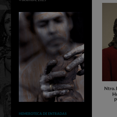
Ntro. 
Hu
P
HEMEROTECA DE ENTRADAS