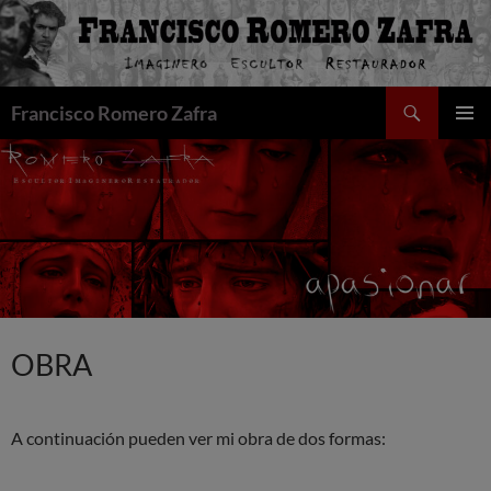
Saltar
al
contenido
Buscar
Francisco Romero Zafra
MENÚ
PRINCI
OBRA
A continuación pueden ver mi obra de dos formas: