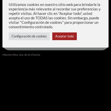
Utilizamos cookies en nuestro sitio web para brindarle la
experiencia más relevante al recordar sus preferencias y
repetir visitas. Al hacer clic en "Aceptar todo", usted
acepta el uso de TODAS las cookies. Sin embargo, puede
visitar "Configuración de cookies" para proporcionar un
consentimiento controlado.
Configuración de cookies
Aceptar todo
Marcha Ntra. Sra. de la Victoria