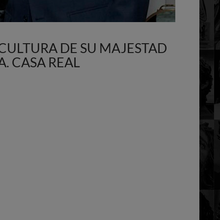
CULTURA DE SU MAJESTAD
. CASA REAL
el Rey realizada por Romero Zafra. CASA REAL