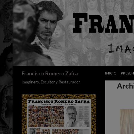
Saltar
al
contenido
Buscar
Francisco Romero Zafra
INICIO
PRESE
Imaginero, Escultor y Restaurador
Archi