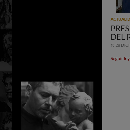
ACTUALI
PRES
DEL 
28 DIC
Seguir le