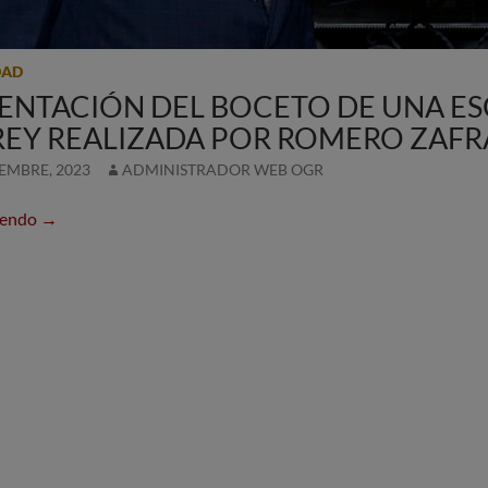
DAD
ENTACIÓN DEL BOCETO DE UNA ES
REY REALIZADA POR ROMERO ZAFRA
IEMBRE, 2023
ADMINISTRADOR WEB OGR
Presentación del boceto de una escultura de Su Majestad d
yendo
→