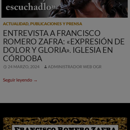
ACTUALIDAD
,
PUBLICACIONES Y PRENSA
ENTREVISTA A FRANCISCO
ROMERO ZAFRA: «EXPRESIÓN DE
DOLOR Y GLORIA». IGLESIA EN
CÓRDOBA
24 MARZO, 2024
ADMINISTRADOR WEB OGR
Entrevista a Francisco Romero Zafra: «Expresió
Seguir leyendo
→