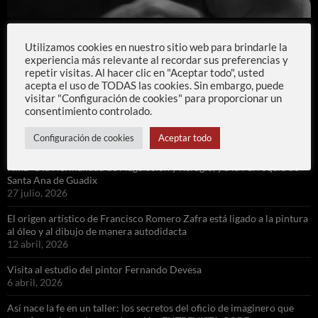
Utilizamos cookies en nuestro sitio web para brindarle la
ENTRADAS RECIENTES
experiencia más relevante al recordar sus preferencias y
repetir visitas. Al hacer clic en "Aceptar todo", usted
acepta el uso de TODAS las cookies. Sin embargo, puede
Añadida, al apartado de OBRA, una réplica de 50 cm del año 1993
visitar "Configuración de cookies" para proporcionar un
que Francisco Romero Zafra realizó de La Amargura de la Rambla
consentimiento controlado.
para la Hermandad
31 julio, 2026
Configuración de cookies
Aceptar todo
Francisco Romero Zafra dona su obra «Santa Ana y la Blanca Paloma
Niña» a la Hermandad de Flagelación y Refugio, y a la Parroquia de
Santa Ana de Guadix
27 julio, 2026
El origen artístico de Francisco Romero Zafra está ligado a la pintura
al óleo y al dibujo de manera autodidacta
12 abril, 2026
Visita al estudio del pintor Fernando Devesa
6 abril, 2026
Así nace la fe en un taller: los secretos del oficio de imaginero que