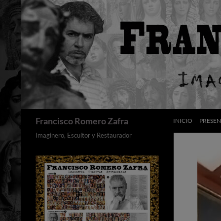
Saltar
al
contenido
Buscar
Francisco Romero Zafra
INICIO
PRESE
Imaginero, Escultor y Restaurador