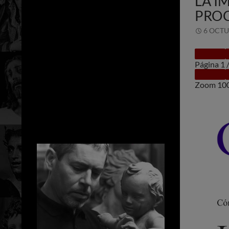
LA I
PROC
6 OCTU
Página
1
Zoom
10