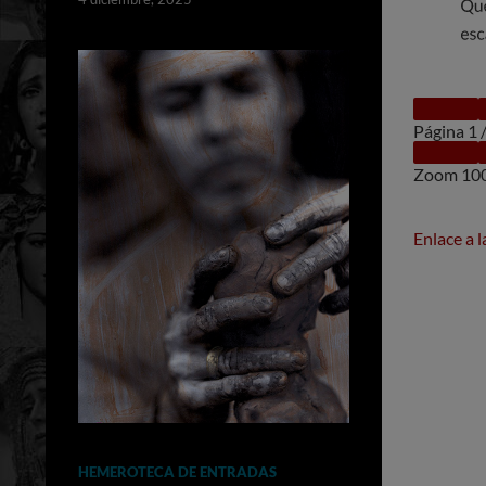
Página
1
Zoom
10
Enlace a 
HEMEROTECA DE ENTRADAS