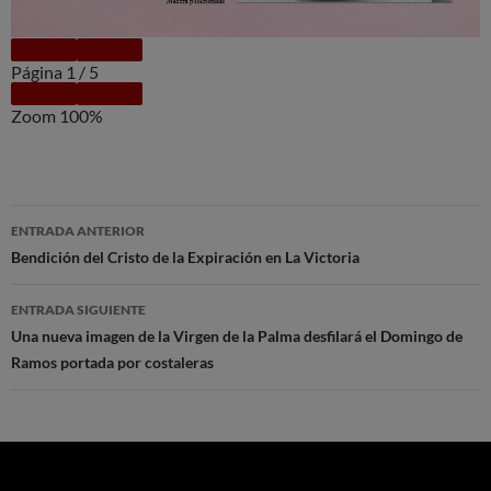
Página
1
/
5
Zoom
100%
Navegación
ENTRADA ANTERIOR
de
Bendición del Cristo de la Expiración en La Victoria
entradas
ENTRADA SIGUIENTE
Una nueva imagen de la Virgen de la Palma desfilará el Domingo de
Ramos portada por costaleras