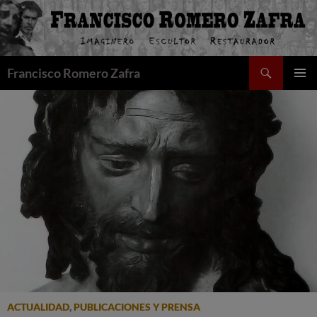
Saltar
al
contenido
Buscar
Francisco Romero Zafra
MENÚ
PRINCI
ACTUALIDAD
,
PUBLICACIONES Y PRENSA