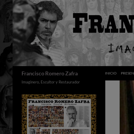
Saltar
al
contenido
Buscar
Francisco Romero Zafra
INICIO
PRESE
Imaginero, Escultor y Restaurador