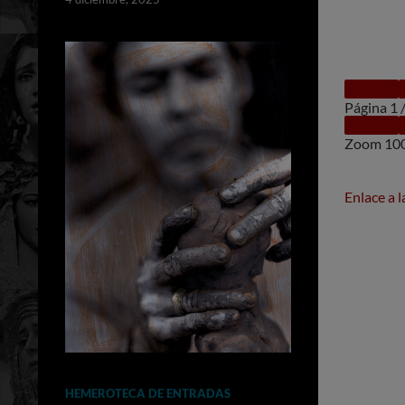
Página
1
Zoom
10
Enlace a 
HEMEROTECA DE ENTRADAS