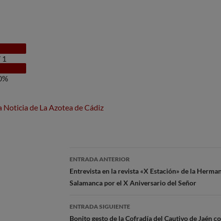
/
1
0%
la Noticia de La Azotea de Cádiz
Navegación
ENTRADA ANTERIOR
de
Entrevista en la revista «X Estación» de la Herm
Salamanca por el X Aniversario del Señor
entradas
ENTRADA SIGUIENTE
Bonito gesto de la Cofradía del Cautivo de Jaén 