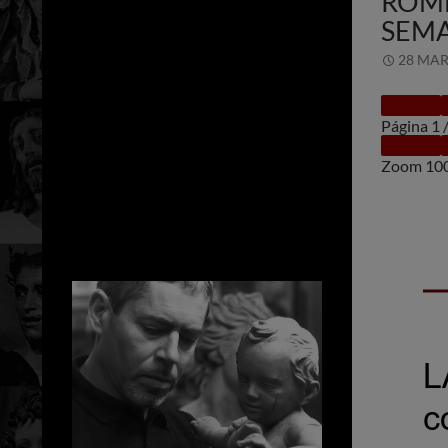
ROME
SEMA
28 MAR
Página
1
Zoom
10