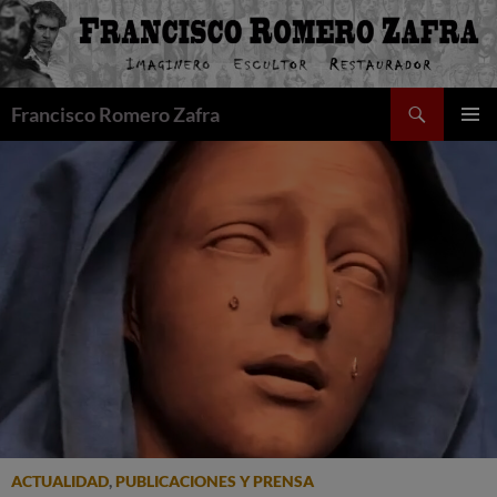
Saltar
al
contenido
Buscar
Francisco Romero Zafra
MENÚ
PRINCI
ACTUALIDAD
,
PUBLICACIONES Y PRENSA