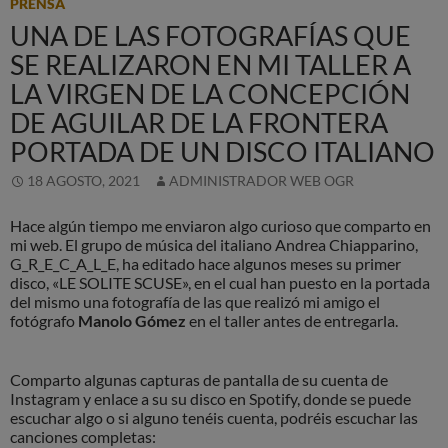
PRENSA
UNA DE LAS FOTOGRAFÍAS QUE
SE REALIZARON EN MI TALLER A
LA VIRGEN DE LA CONCEPCIÓN
DE AGUILAR DE LA FRONTERA
PORTADA DE UN DISCO ITALIANO
18 AGOSTO, 2021
ADMINISTRADOR WEB OGR
Hace algún tiempo me enviaron algo curioso que comparto en
mi web. El grupo de música del italiano Andrea Chiapparino,
G_R_E_C_A_L_E, ha editado hace algunos meses su primer
disco, «LE SOLITE SCUSE», en el cual han puesto en la portada
del mismo una fotografía de las que realizó mi amigo el
fotógrafo
Manolo Gómez
en el taller antes de entregarla.
Comparto algunas capturas de pantalla de su cuenta de
Instagram y enlace a su su disco en Spotify, donde se puede
escuchar algo o si alguno tenéis cuenta, podréis escuchar las
canciones completas: