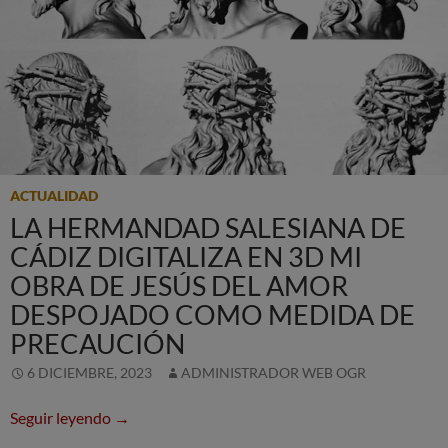
ACTUALIDAD
LA HERMANDAD SALESIANA DE
CÁDIZ DIGITALIZA EN 3D MI
OBRA DE JESÚS DEL AMOR
DESPOJADO COMO MEDIDA DE
PRECAUCIÓN
6 DICIEMBRE, 2023
ADMINISTRADOR WEB OGR
La Hermandad Salesiana de Cádiz digitaliza en 
Seguir leyendo
→