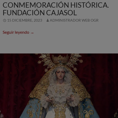
CONMEMORACIÓN HISTÓRICA.
FUNDACIÓN CAJASOL
15 DICIEMBRE, 2023
ADMINISTRADOR WEB OGR
Un Belén único para una conmemoración hist
Seguir leyendo
→