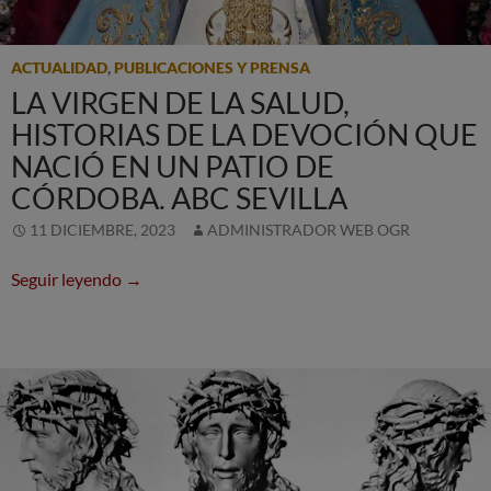
ACTUALIDAD
,
PUBLICACIONES Y PRENSA
LA VIRGEN DE LA SALUD,
HISTORIAS DE LA DEVOCIÓN QUE
NACIÓ EN UN PATIO DE
CÓRDOBA. ABC SEVILLA
11 DICIEMBRE, 2023
ADMINISTRADOR WEB OGR
La Virgen de la Salud, historias de la devoción 
Seguir leyendo
→