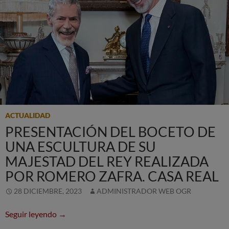
ACTUALIDAD
PRESENTACIÓN DEL BOCETO DE
UNA ESCULTURA DE SU
MAJESTAD DEL REY REALIZADA
POR ROMERO ZAFRA. CASA REAL
28 DICIEMBRE, 2023
ADMINISTRADOR WEB OGR
Presentación del boceto de una escultura de Su
Seguir leyendo
→