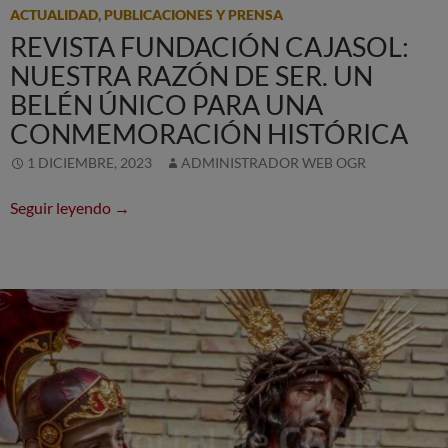
ACTUALIDAD
,
PUBLICACIONES Y PRENSA
REVISTA FUNDACIÓN CAJASOL:
NUESTRA RAZÓN DE SER. UN
BELÉN ÚNICO PARA UNA
CONMEMORACIÓN HISTÓRICA
1 DICIEMBRE, 2023
ADMINISTRADOR WEB OGR
Revista Fundación Cajasol: Nuestra razón de ser
Seguir leyendo
→