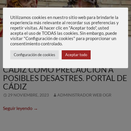
Utilizamos cookies en nuestro sitio web para brindarle la
experiencia más relevante al recordar sus preferencias y
repetir visitas. Al hacer clic en "Aceptar todo", usted
acepta el uso de TODAS las cookies. Sin embargo, puede
visitar "Configuración de cookies" para proporcionar un
ACTUALIDAD
,
PUBLICACIONES Y PRENSA
consentimiento controlado.
DIGITALIZAN EN 3D LA IMAGEN
Configuración de cookies
Aceptar todo
DEL SEÑOR DESPOJADO DE
CÁDIZ COMO PRECAUCIÓN A
POSIBLES DESASTRES. PORTAL DE
CÁDIZ
29 NOVIEMBRE, 2023
ADMINISTRADOR WEB OGR
Digitalizan en 3D la imagen del Señor Despojad
Seguir leyendo
→