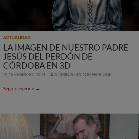
ACTUALIDAD
LA IMAGEN DE NUESTRO PADRE
JESÚS DEL PERDÓN DE
CÓRDOBA EN 3D
13 FEBRERO, 2024
ADMINISTRADOR WEB OGR
LA IMAGEN DE NUESTRO PADRE JESÚS DEL 
Seguir leyendo
→