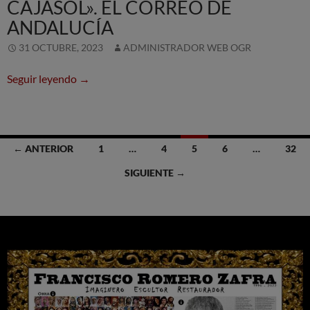
CAJASOL». EL CORREO DE
ANDALUCÍA
31 OCTUBRE, 2023
ADMINISTRADOR WEB OGR
Algunas obras de Romero Zafra en la exposició
Seguir leyendo
→
Ir
← ANTERIOR
1
…
4
5
6
…
32
a
SIGUIENTE →
las
entradas